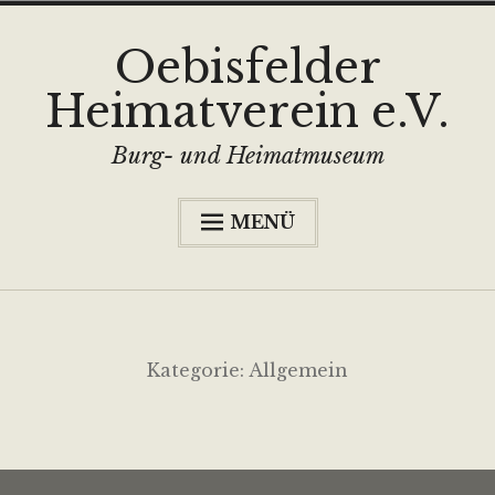
Zum
Oebisfelder
Inhalt
Heimatverein e.V.
springen
Burg- und Heimatmuseum
MENÜ
…hinter der Stadtmauer…
Unte
Burg- und Heimatmuseum
anzei
Unte
Angebote
Kategorie:
Allgemein
anzei
Partner/Mitgliedschaft
News