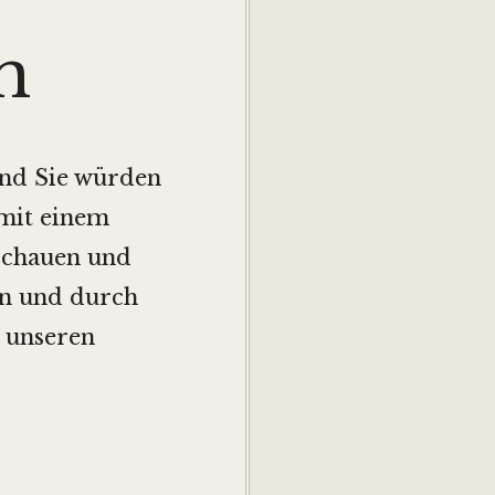
m
und Sie würden
mit einem
schauen und
en und durch
 unseren