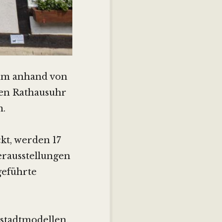
eum anhand von
ten Rathausuhr
n.
ckt, werden 17
erausstellungen
geführte
stadtmodellen,