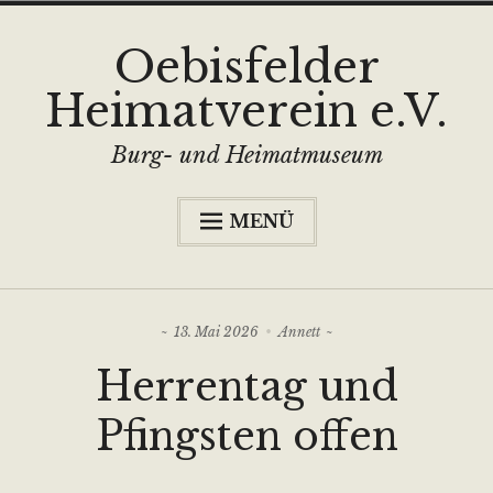
Zum
Oebisfelder
Inhalt
Heimatverein e.V.
springen
Burg- und Heimatmuseum
MENÜ
…hinter der Stadtmauer…
Unte
Burg- und Heimatmuseum
anzei
13. Mai 2026
Annett
Unte
Angebote
anzei
Herrentag und
Partner/Mitgliedschaft
Pfingsten offen
News