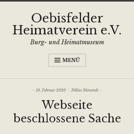
Zum
Oebisfelder
Inhalt
Heimatverein e.V.
springen
Burg- und Heimatmuseum
MENÜ
…hinter der Stadtmauer…
Unte
Burg- und Heimatmuseum
anzei
16. Februar 2020
Niklas Nienstedt
Unte
Angebote
anzei
Webseite
Partner/Mitgliedschaft
beschlossene Sache
News